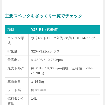
主要スペックをざっくり一覧でチェック
項目
YZF-R3（代表値）
エンジン形
水冷4ストローク並列2気筒 DOHC4バルブ
式
排気量
320〜321ccクラス
最高出力
約42PS / 10,750rpm
最大トルク
約30Nm / 9,000rpm前後（公称値：29N･m
/ 170kg）
車両重量
約169kg
シート高
約780mm
燃料タンク
14L
容量