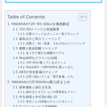
Table of Contents
YAMAHAのYZFｰR3 400ccを徹底解説
YZF-R3スペックと性能概要
主要スペックをざっくり一覧でチェック
最高出力と馬力フィーリング
街乗り・峠・高速、それぞれのフィーリング
燃費と航続距離ツーリング
走り方で変わる燃費のリアル
Ninja400などライバル比較
YZF-R3が勝っているポイント
Ninja400・CBR400Rを選ぶべき人
ABSや安全装備のチェック
日常で効いてくる「電子装備」たち
YAMAHAのYZFR3400cc購入総まとめ
新車価格と値引き目安
値引きとオプションの現実的なライン
中古相場と年式別の狙い目
年式ごとの特徴とチェックポイント
口コミレビューと評価傾向