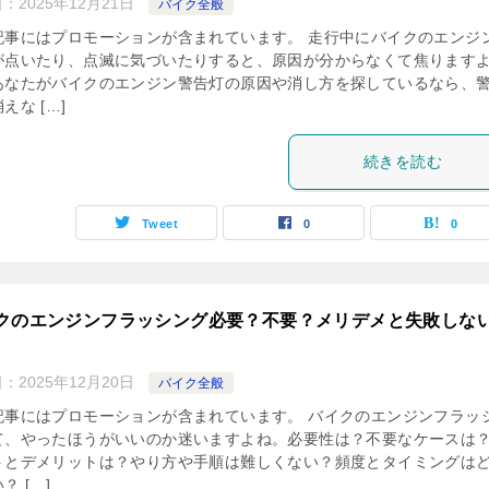
日：
2025年12月21日
バイク全般
記事にはプロモーションが含まれています。 走行中にバイクのエンジ
が点いたり、点滅に気づいたりすると、原因が分からなくて焦ります
あなたがバイクのエンジン警告灯の原因や消し方を探しているなら、
えな […]
続きを読む
Tweet
0
0
クのエンジンフラッシング必要？不要？メリデメと失敗しな
日：
2025年12月20日
バイク全般
記事にはプロモーションが含まれています。 バイクのエンジンフラッ
て、やったほうがいいのか迷いますよね。必要性は？不要なケースは
トとデメリットは？やり方や手順は難しくない？頻度とタイミングは
？ […]