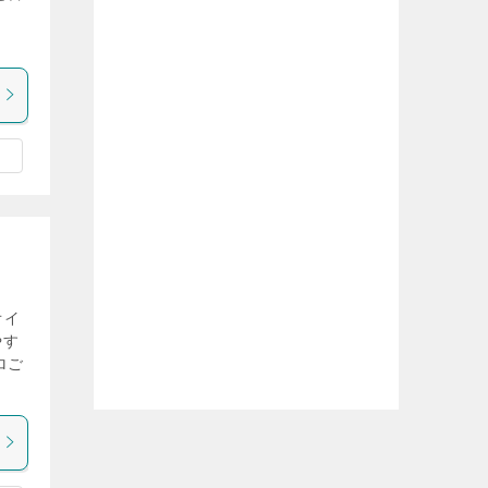
オイ
やす
ロご