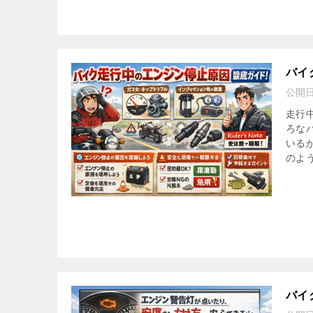
バイ
公開
走行
ろな
いる
のよう
バイ