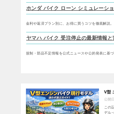
ホンダ バイク ローン シミュレーシ
金利や返済プラン別に、お得に買うコツを徹底解説。
ヤマハ バイク 受注停止の最新情報
規制・部品不足情報を公式ニュースや公的発表に基づ
V型
公開
この
デル