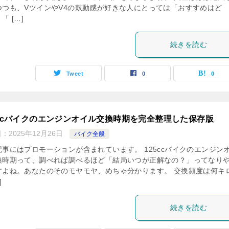
つつも、VツインやV4の鼓動感が好きな人にとっては「おすすめはど
「 […]
続きを読む
Tweet
0
0
5ccバイクのエンジンオイル交換時期を完全整理した保存版
日：
2025年12月26日
バイク全般
記事にはプロモーションが含まれています。 125ccバイクのエンジン
換時期って、調べれば調べるほど「結局いつが正解なの？」ってなり
すよね。あなたのそのモヤモヤ、めちゃ分かります。 交換頻度は何キ
]
続きを読む