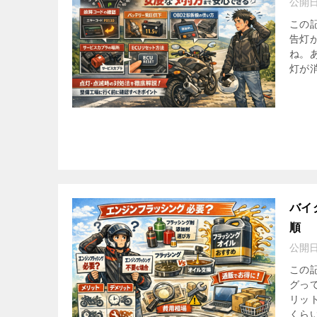
公開
この
告灯
ね。
灯が消
バイ
順
公開
この
グっ
リッ
くらい