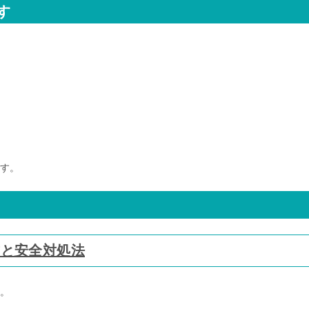
す
す。
方と安全対処法
。