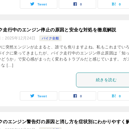
Tweet
0
0
ク走行中のエンジン停止の原因と安全な対処を徹底解説
日：
2025年12月24日
バイク全般
中に突然エンジンが止まると、誰でも焦りますよね。私もこれまでい
バイクに乗ってきましたが、バイク走行中のエンジン停止原因は「知
かどうか」で安心感がまったく変わるトラブルだと感じています。 ガ
な […]
続きを読む
Tweet
0
0
クのエンジン警告灯の原因と消し方を症状別にわかりやすく