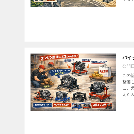
バイ
公開
この
整備
こ、
えたん