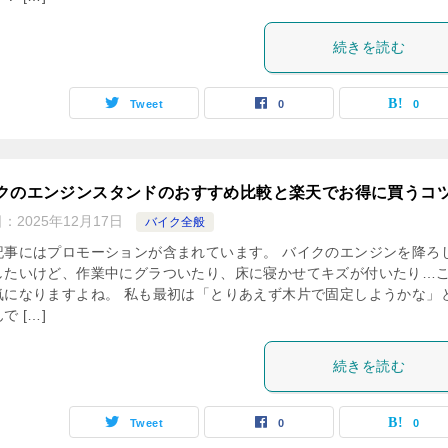
続きを読む
Tweet
0
0
クのエンジンスタンドのおすすめ比較と楽天でお得に買うコ
日：
2025年12月17日
バイク全般
記事にはプロモーションが含まれています。 バイクのエンジンを降ろ
したいけど、作業中にグラついたり、床に寝かせてキズが付いたり…
気になりますよね。 私も最初は「とりあえず木片で固定しようかな」
で […]
続きを読む
Tweet
0
0