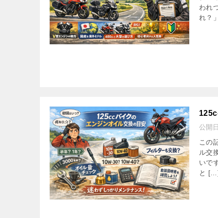
われ
れ？」
12
公開
この
ル交
いで
と […